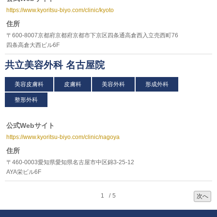
https://www.kyoritsu-biyo.com/clinic/kyoto
住所
〒600-8007京都府京都府京都市下京区四条通高倉西入立売西町76
四条高倉大西ビル6F
共立美容外科 名古屋院
美容皮膚科
皮膚科
美容外科
形成外科
整形外科
公式Webサイト
https://www.kyoritsu-biyo.com/clinic/nagoya
住所
〒460-0003愛知県愛知県名古屋市中区錦3-25-12
AYA栄ビル6F
1
5
次へ