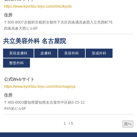
https://www.kyoritsu-biyo.com/clinic/kyoto
住所
〒600-8007京都府京都府京都市下京区四条通高倉西入立売西町76
四条高倉大西ビル6F
共立美容外科 名古屋院
美容皮膚科
皮膚科
美容外科
形成外科
整形外科
公式Webサイト
https://www.kyoritsu-biyo.com/clinic/nagoya
住所
〒460-0003愛知県愛知県名古屋市中区錦3-25-12
AYA栄ビル6F
1
5
次へ