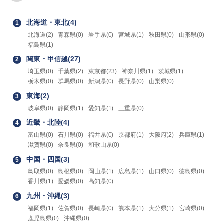
北海道・東北(4)
1
北海道(2)
青森県(0)
岩手県(0)
宮城県(1)
秋田県(0)
山形県(0)
福島県(1)
関東・甲信越(27)
2
埼玉県(0)
千葉県(2)
東京都(23)
神奈川県(1)
茨城県(1)
栃木県(0)
群馬県(0)
新潟県(0)
長野県(0)
山梨県(0)
東海(2)
3
岐阜県(0)
静岡県(1)
愛知県(1)
三重県(0)
近畿・北陸(4)
4
富山県(0)
石川県(0)
福井県(0)
京都府(1)
大阪府(2)
兵庫県(1)
滋賀県(0)
奈良県(0)
和歌山県(0)
中国・四国(3)
5
鳥取県(0)
島根県(0)
岡山県(1)
広島県(1)
山口県(0)
徳島県(0)
香川県(1)
愛媛県(0)
高知県(0)
九州・沖縄(3)
6
福岡県(1)
佐賀県(0)
長崎県(0)
熊本県(1)
大分県(1)
宮崎県(0)
鹿児島県(0)
沖縄県(0)